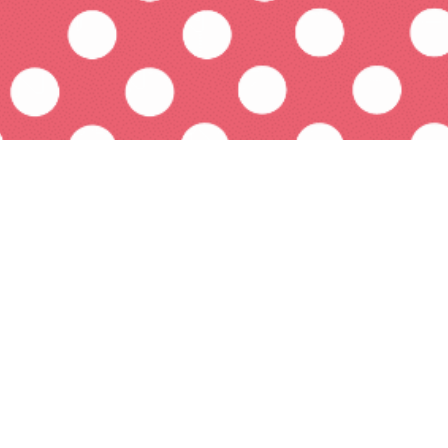
W sobotę 1 kwietnia 2023 roku o
godz. 15:35 na antenie TVP Kultura
wyemitowany zostanie kolejny
odcinek „Eureki Biblioteki!”,
poświęcony bibliotekom, które
uzyskały wsparcie Narodowego