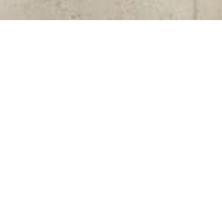
anej Filii Nr 2
ichera przy ulicy
inansowaniu
”, która jest
2.0, na kwotę