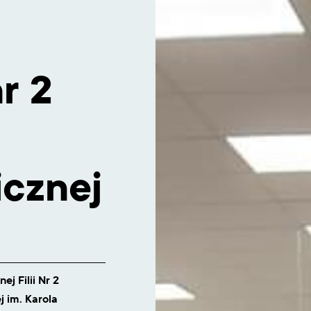
nr 2
icznej
j Filii Nr 2
j im. Karola