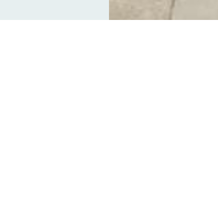
o się uroczyste otwarcie zmodernizow
iblioteki Publicznej im. Karola Estre
Inwestycja była możliwa dzięki dof
h „Infrastruktury bibliotek 2021-2025
ego Programu Rozwoju Czytelnictwa 