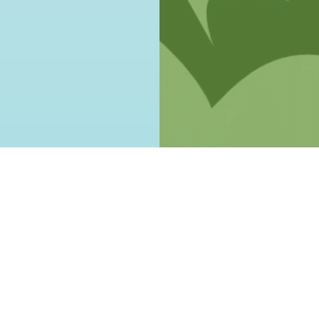
acje z bohaterami liter
rafiki z bohaterami literackimi, którzy są znani z lektur szkolnych, 
 Bohun, Romeo i Julia, Mikołajek, czy Jaskier.