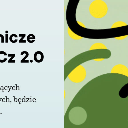
nicze
Cz 2.0
żących
ch, będzie
.