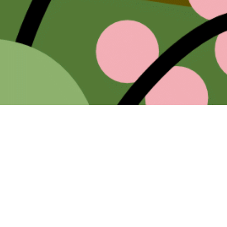
ackimi
ale i popularnych pozycji